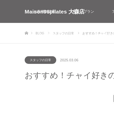
Maison96pilates 大森店
お客様の成果
料金・プラン
ホーム
BLOG
スタッフの日常
おすすめ！チャイ好きのD
お問い合わせ
インストラクター採用情
2025.03.06
スタッフの日常
おすすめ！チャイ好きのD