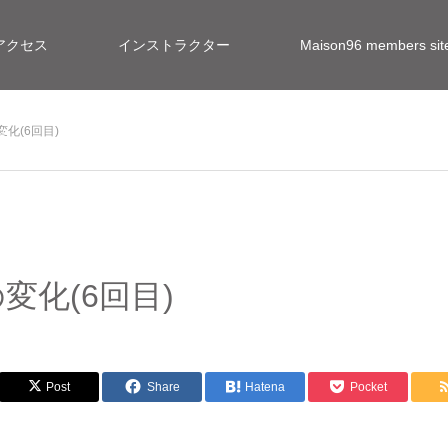
アクセス
インストラクター
Maison96 members 
化(6回目)
報
化(6回目)
Post
Share
Hatena
Pocket