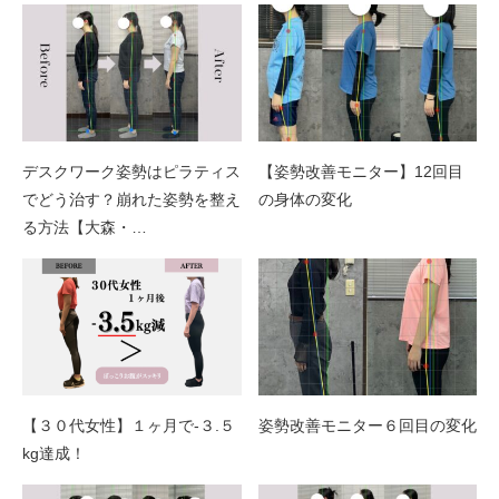
デスクワーク姿勢はピラティス
【姿勢改善モニター】12回目
でどう治す？崩れた姿勢を整え
の身体の変化
る方法【大森・…
【３０代女性】１ヶ月で-３.５
姿勢改善モニター６回目の変化
kg達成！