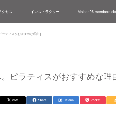
アクセス
インストラクター
Maison96 members 
ラティスがおすすめな理由 | …
報
。ピラティスがおすすめな理由 
Post
Share
Hatena
Pocket