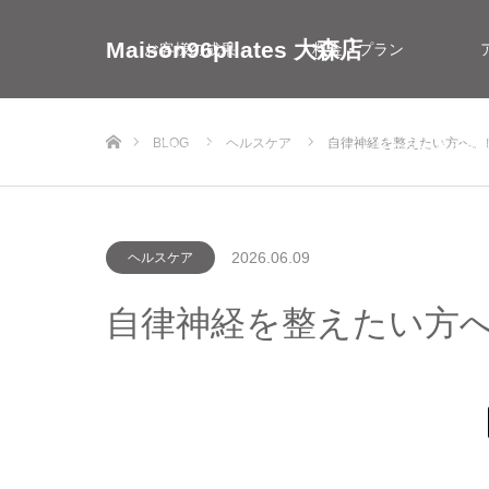
Maison96pilates 大森店
お客様の成果
料金・プラン
ホーム
BLOG
ヘルスケア
自律神経を整えたい方へ。ピ
お問い合わせ
インストラクター採用情
2026.06.09
ヘルスケア
自律神経を整えたい方へ