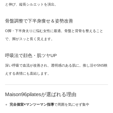
と伸び、縦長シルエットを演出。
骨盤調整で下半身痩せ＆姿勢改善
O脚・下半身太りに悩む女性に最適。骨盤と背骨を整えること
で、脚がスッと長く見えます。
呼吸法で顔色・肌ツヤUP
深い呼吸で血流が改善され、透明感のある肌に。推し活やSNS映
えする表情にも直結します。
Maison96pilatesが選ばれる理由
完全個室×マンツーマン指導
で周囲を気にせず集中