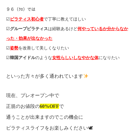
９６（ｸﾛ）では
☑︎
ピラティス初心者
で丁寧に教えてほしい
☑︎
グループピラティス
は経験あるけど
何やっているか分からなか
った・効果が出なかった
☑︎
姿勢
を改善して美しくなりたい
☑︎
韓国アイドル
のような
女性らしいしなやかな体
になりたい
といった方々が多く通われています
現在、プレオープン中で
正規のお値段の
60%OFF
で
通うことが出来ますのでこの機会に
ピラティスライフをお楽しみください🕊