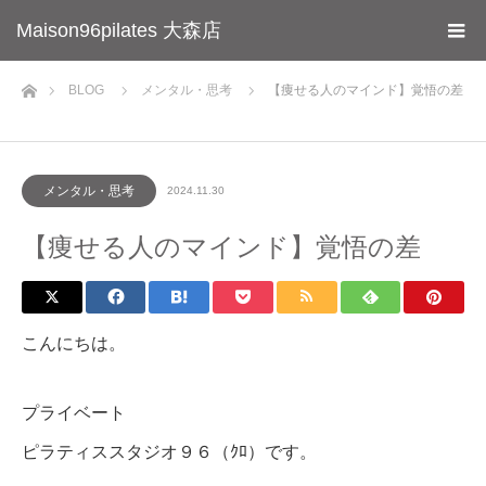
Maison96pilates 大森店
ホーム
BLOG
メンタル・思考
【痩せる人のマインド】覚悟の差
メンタル・思考
2024.11.30
【痩せる人のマインド】覚悟の差
こんにちは。
プライベート
ピラティススタジオ９６（ｸﾛ）です。