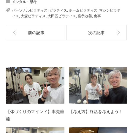
メンタル・思考
パーソナルピラティス
,
ピラティス
,
ホームピラティス
,
マシンピラテ
ィス
,
大森ピラティス
,
大田区ピラティス
,
姿勢改善
,
食事
前の記事
次の記事
関連記事
【体づくりのマインド】率先垂
【考え方】終活を考えよう！
範