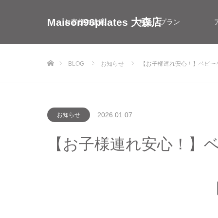
Maison96pilates 大森店
お客様の成果
料金・プラン
ホーム
BLOG
お知らせ
【お子様連れ安心！】ベビー
お問い合わせ
インストラクター採用情
2026.01.07
お知らせ
【お子様連れ安心！】