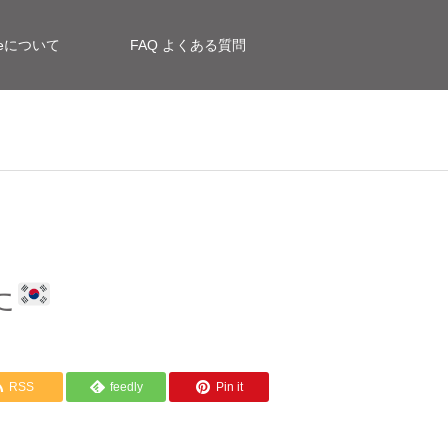
siteについて
FAQ よくある質問
た
RSS
feedly
Pin it