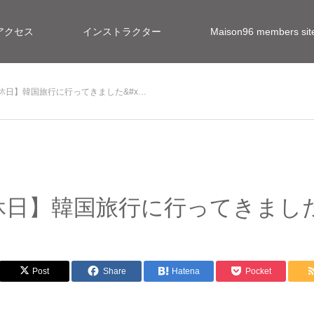
アクセス
インストラクター
Maison96 members 
休日】韓国旅行に行ってきました&#x…
報
休日】韓国旅行に行ってきまし
Post
Share
Hatena
Pocket