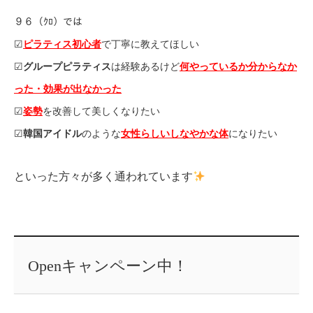
９６（ｸﾛ）では
☑︎
ピラティス初心者
で丁寧に教えてほしい
☑︎
グループピラティス
は経験あるけど
何やっているか分からなか
った・効果が出なかった
☑︎
姿勢
を改善して美しくなりたい
☑︎
韓国アイドル
のような
女性らしいしなやかな体
になりたい
といった方々が多く通われています
Openキャンペーン中！