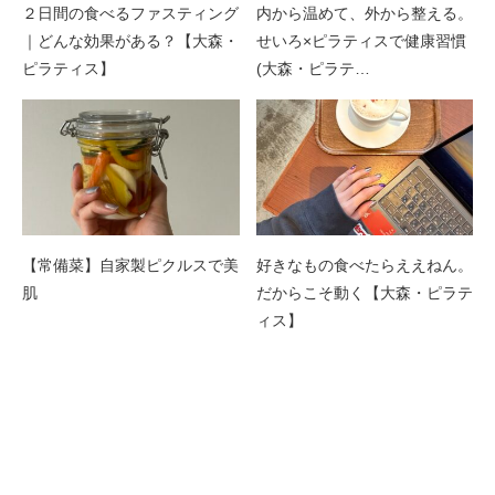
２日間の食べるファスティング
内から温めて、外から整える。
｜どんな効果がある？【大森・
せいろ×ピラティスで健康習慣
ピラティス】
(大森・ピラテ…
【常備菜】自家製ピクルスで美
好きなもの食べたらええねん。
肌
だからこそ動く【大森・ピラテ
ィス】