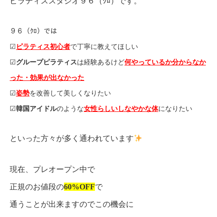
ピラティススタジオ９６（ｸﾛ）です。
９６（ｸﾛ）では
☑︎
ピラティス初心者
で丁寧に教えてほしい
☑︎
グループピラティス
は経験あるけど
何やっているか分からなか
った・効果が出なかった
☑︎
姿勢
を改善して美しくなりたい
☑︎
韓国アイドル
のような
女性らしいしなやかな体
になりたい
といった方々が多く通われています
現在、プレオープン中で
正規のお値段の
60%OFF
で
通うことが出来ますのでこの機会に